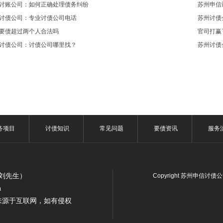
讨账公司：如何正确处理债务纠纷
苏州申信
讨债公司：专业讨债公司电话
苏州讨债
要债超过两个人合法吗
官司打赢
讨债公司：讨债公司哪里找？
苏州讨债
务项目
讨债知识
常见问题
要债资讯
服务
7（刘先生）
Copyright 苏州申信讨债
n
来源于互联网，如有侵权
！