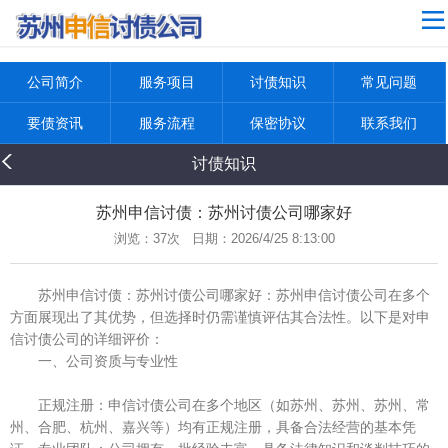
4
网站导航
公司简介
公司简介
服务项目
讨债知识
常见问题
服务项目
要债资讯
服务流程
保密协议
联系我们
讨债知识
讨债知识
常见问题
要债资讯
苏州申信讨债：苏州讨债公司哪家好
浏览：
37次 日期：2026/4/25 8:13:00
服务流程
保密协议
苏州申信讨债：苏州讨债公司哪家好：苏州申信讨债公司在多个
方面展现出了其优势，但选择时仍需谨慎评估其合法性。以下是对申
联系我们
信讨债公司的详细评价：
返回首页
一、公司资质与专业性
正规注册：申信讨债公司在多个地区（如苏州、苏州、苏州、常
州、合肥、杭州、嘉兴等）均有正规注册，具备合法经营的基本凭