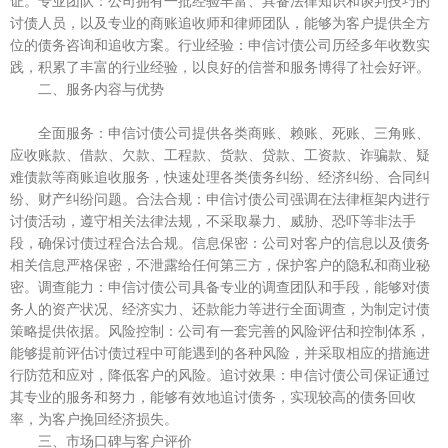
证。专业团队：公司拥有一批经验丰富、具备法律知识和谈判技巧的
讨债人员，以及专业的商账追收师和律师团队，能够为客户提供全方
位的债务咨询和追收方案。行业经验：申信讨债公司历经多年收数实
践，积累了丰富的行业经验，以良好的信誉和服务博得了社会好评。
二、服务内容与优势
全面服务：申信讨债公司提供各类商账、赖账、死账、三角账、
应收账款、借款、欠款、工程款、货款、贷款、工资款、诈骗款、疑
难债款等商账追收服务，快速处理各类债务纠纷、经济纠纷、合同纠
纷、财产纠纷问题。合法合规：申信讨债公司强调在法律框架内进行
讨债活动，遵守相关法律法规，不采取暴力、威胁、恐吓等非法手
段，确保讨债过程合法合规。信息保密：公司对客户的信息以及债务
相关信息严格保密，不泄露给任何第三方，保护客户的隐私和商业秘
密。调查能力：申信讨债公司具备专业的调查团队和手段，能够对债
务人的资产状况、经济实力、还款能力等进行全面调查，为制定讨债
策略提供依据。风险控制：公司有一套完善的风险评估和控制体系，
能够提前评估讨债过程中可能遇到的各种风险，并采取相应的措施进
行防范和应对，降低客户的风险。追讨效果：申信讨债公司保证通过
其专业的服务和努力，能够有效地追讨债务，实现较高的债务回收
率，为客户挽回经济损失。
三、市场口碑与客户评价