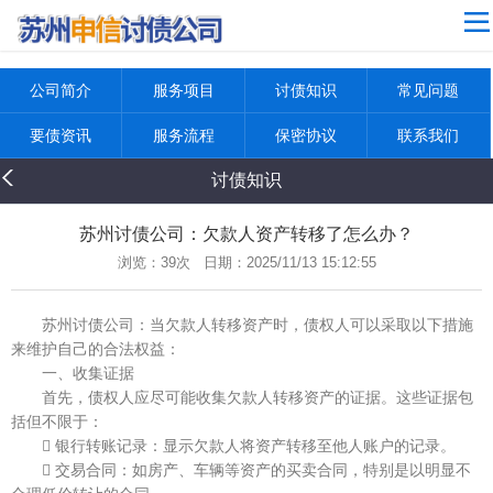
4
网站导航
公司简介
公司简介
服务项目
讨债知识
常见问题
服务项目
要债资讯
服务流程
保密协议
联系我们
讨债知识
讨债知识
常见问题
要债资讯
苏州讨债公司：欠款人资产转移了怎么办？
浏览：
39次 日期：2025/11/13 15:12:55
服务流程
保密协议
苏州讨债公司：当欠款人转移资产时，债权人可以采取以下措施
来维护自己的合法权益：
联系我们
一、收集证据
返回首页
首先，债权人应尽可能收集欠款人转移资产的证据。这些证据包
括但不限于：
 银行转账记录：显示欠款人将资产转移至他人账户的记录。
 交易合同：如房产、车辆等资产的买卖合同，特别是以明显不