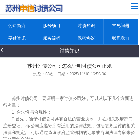
4
网站导航
公司简介
公司简介
服务项目
讨债知识
常见问题
服务项目
要债资讯
服务流程
保密协议
联系我们
讨债知识
讨债知识
常见问题
要债资讯
苏州讨债公司：怎么证明讨债公司正规
浏览：
53次 日期：2025/11/10 16:56:06
服务流程
保密协议
苏州讨债公司：要证明一家讨债公司好，可以从以下几个方面进
联系我们
行考量：
返回首页
1. 合法性与合规性：
 首先，确保讨债公司具有合法的营业执照，并在相关政府部门
注册登记。-该公司应遵守所有适用的法律法规，包括债务追讨的相关
法律和规定。-可以通过查询政府监管机构的记录或咨询法律专家来验